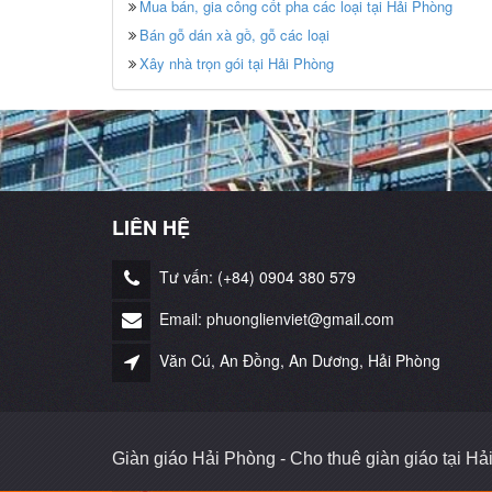
Mua bán, gia công cốt pha các loại tại Hải Phòng
Bán gỗ dán xà gồ, gỗ các loại
Xây nhà trọn gói tại Hải Phòng
LIÊN HỆ
Tư vấn: (+84) 0904 380 579
Email: phuonglienviet@gmail.com
Văn Cú, An Đồng, An Dương, Hải Phòng
Giàn giáo Hải Phòng - Cho thuê giàn giáo tại H