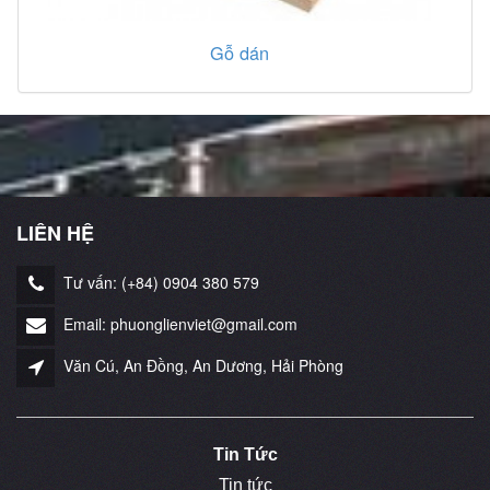
Gỗ dán
LIÊN HỆ
Tư vấn: (+84) 0904 380 579
Email: phuonglienviet@gmail.com
Văn Cú, An Đồng, An Dương, Hải Phòng
Tin Tức
Tin tức