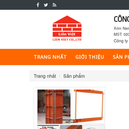
CÔNG
Tin
Xóm Nam,
Tức
MST: 020
Công ty 
Sản
TRANG NHẤT
GIỚI THIỆU
SẢN 
phẩm
Trang nhất
Sản phẩm