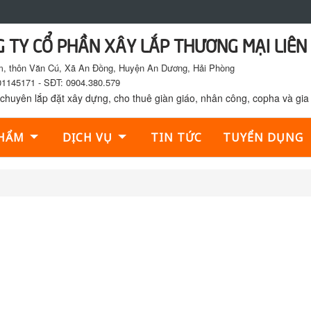
 TY CỔ PHẦN XÂY LẮP THƯƠNG MẠI LIÊN 
 thôn Văn Cú, Xã An Đồng, Huyện An Dương, Hải Phòng
1145171 - SĐT: 0904.380.579
chuyên lắp đặt xây dựng, cho thuê giàn giáo, nhân công, copha và gia 
PHẨM
DỊCH VỤ
TIN TỨC
TUYỂN DỤNG