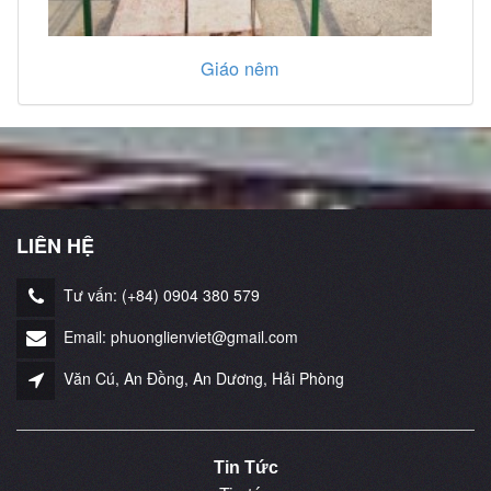
Giáo nêm
LIÊN HỆ
Tư vấn: (+84) 0904 380 579
Email: phuonglienviet@gmail.com
Văn Cú, An Đồng, An Dương, Hải Phòng
Tin Tức